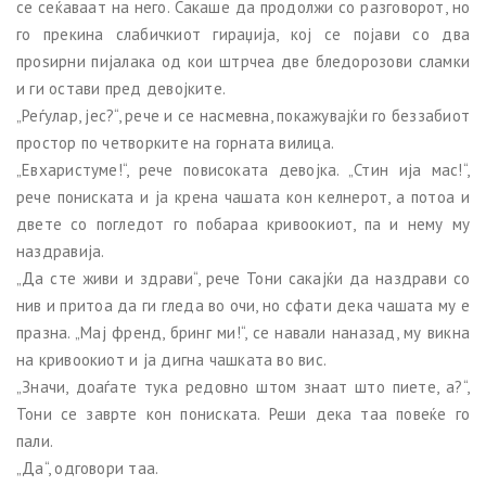
се сеќаваат на него. Сакаше да продолжи со разговорот, но
го прекина слабичкиот гираџија, кој се појави со два
проѕирни пијалака од кои штрчеа две бледорозови сламки
и ги остави пред девојките.
„Реѓулар, јес?“, рече и се насмевна, покажувајќи го беззабиот
простор по четворките на горната вилица.
„Евхаристуме!“, рече повисоката девојка. „Стин ија мас!“,
рече пониската и ја крена чашата кон келнерот, а потоа и
двете со погледот го побараа кривоокиот, па и нему му
наздравија.
„Да сте живи и здрави“, рече Тони сакајќи да наздрави со
нив и притоа да ги гледа во очи, но сфати дека чашата му е
празна. „Мај френд, бринг ми!“, се навали наназад, му викна
на кривоокиот и ја дигна чашката во вис.
„Значи, доаѓате тука редовно штом знаат што пиете, а?“,
Тони се заврте кон пониската. Реши дека таа повеќе го
пали.
„Да“, одговори таа.