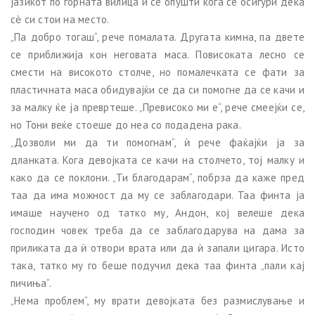
јазикот по горната вилица и се опушти кога се осигури дека
сѐ си стои на место.
„Па добро тогаш“, рече помалата. Другата кимна, па двете
се приближија кон неговата маса. Повисоката лесно се
смести на високото столче, но помалечката се фати за
пластичната маса обидувајќи се да си помогне да се качи и
за малку ќе ја превртеше. „Превисоко ми е“, рече смеејќи се,
но Тони веќе стоеше до неа со подадена рака.
„Дозволи ми да ти помогнам“, ѝ рече фаќајќи ја за
дланката. Кога девојката се качи на столчето, тој малку и
како да се поклони. „Ти благодарам“, побрза да каже пред
таа да има можност да му се заблагодари. Таа финта ја
имаше научено од татко му, Андон, кој велеше дека
господин човек треба да се заблагодарува на дама за
приликата да ѝ отвори врата или да ѝ запали цигара. Исто
така, татко му го беше подучил дека таа финта „пали кај
пичиња“.
„Нема проблем“, му врати девојката без размислување и