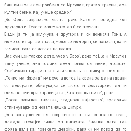
баш имавме еден рокбенд со Мрсулот, кратко траеше, ама
култни бевме. Кај учеше средно?“
„Во Орце завршивме двете“, рече Кате и погледна кон
другарка ѝ. Телото малку како да ѝ се вкочани.
Види ја ти, ја вклучува и другарка ѝ, си помисли Тони. А
може се и пар, шо знаеш, може се модерни, си помисли, па ги
замисли како се лапаат на плажа.
„Јас сум центарско дете, учев у Броз“, рече тој, „а и Мрсулот
таму учеше, ама година дена помал од мене“, додаде.
Слабичкиот гираџија ја стави чашката со ципуро пред него.
„Тенкс, мај френд“, му рече, а потоа ја крена за да наздрави
со девојките, обидувајќи се долго и фокусирано да ги
гледа во очи при здравицата. „За карпошанките“, рече.
„После запишав ликовна, студирав вајарство“, продолжи
отпивнувајќи од новата чашка ципуро.
„Бев воодушевен од совршенството на женското тело“,
додаде влечејќи силно од цигарата. Знаеше дека таа
фраза пали кај повеќето девојки, давајќи им повод да го