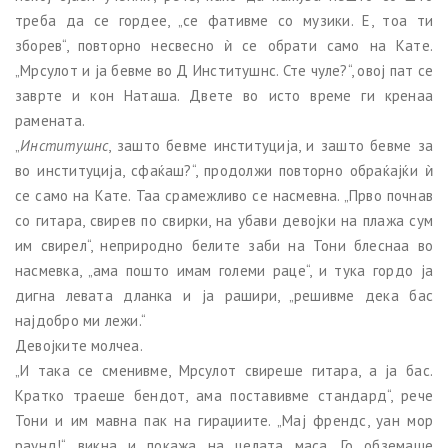
треба да се гордее, „се фативме со музики. Е, тоа ти
зборев“, повторно несвесно ѝ се обрати само на Кате.
„Мрсулот и ја бевме во Д Институшнс. Сте чуле?“, овој пат се
заврте и кон Наташа. Двете во исто време ги кренаа
рамената.
„
Институшнс
, зашто бевме институција, и зашто бевме за
во институција, сфаќаш?“, продолжи повторно обраќајќи ѝ
се само на Кате. Таа срамежливо се насмевна. „Прво почнав
со гитара, свирев по свирки, на убави девојки на плажа сум
им свирел“, неприродно белите заби на Тони блеснаа во
насмевка, „ама пошто имам големи раце“, и тука гордо ја
дигна левата дланка и ја рашири, „решивме дека бас
најдобро ми лежи.“
Девојките молчеа.
„И така се сменивме, Мрсулот свиреше гитара, а ја бас.
Кратко траеше бендот, ама поставивме стандард“, рече
Тони и им мавна пак на гираџиите. „Мај френдс, уан мор
раунд!“, викна и покажа на целата маса. Го обземаше