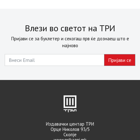
Влези во светот на ТРИ
Пријави се за буклетер и секогаш прв ќе дознаеш што е
најново
Издавачки центар ТРИ
Орце Николов 93/5
Скопје
www.prikazni.mk