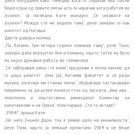
дека побудалев како тинејџер кога го слушнав ова. После
беше една од првите плочи што ги нарачав кога работев во
Југотон.
“ Ја погледна Кате значајно. „Се сеќавате на
Југотон
? Можда сте ме виделе таму“, рече земајќи го пак
џоинтот од Наташа.
Двете девојки молчеа.
„Па, богами, три-четири години поминав таму“, рече Тони,
знаејќи дека веројатно бил и помалку, зашто татко му брзо
му најде државна работа, во телевизија.
„Сѐ заборавам дека сте мали“, продолжи и почна лакомо да
го цица џоинтот. „Ама да, баталив факултет и сѐ ради
музика, опсесија ми станаа плочи“, зборуваше застанувајќи
повремено за да испее понекој стих од песната. „Ама ова...
политичко и општествено ремекдело! Коментар на
капитализам и на Орвел“, поентираше. „Сте го читале?“
„1984?“, праша Кате.
„Не, него
Енимал фарм
, тоа е ремек-дело на книжевноста“,
рече Тони, зашто ја немаше прочитано 1984 и не беше