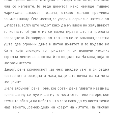
мал со неговите. Го зеде џоинтот, иако немаше пушено
марихуана дваесет години, откако еднаш преживеа
паничен напад. Сега можам, се увери, и сериозно натегна од
цигарата, толку што чадот како да му влезе во желудникот
во кој што сѐ уште му се вареа гирата што ги проголта
попладнето. Инспириран од тоа што не се закашла, потегна
уште два огромни дима и потоа џоинтот ѝ го подаде на
Кате, која спокојно го прифати и си повлече неколку
скромни димчиња, а потоа ѝ го подаде на Наташа, која го
направи истото.
„Енџој“, рече кривоокиот, „ај мејк анадер уан“, и си седна
повторно на соседната маса, каде што почна да си мота
нов џоинт.
„Леле албумов“, рече Тони, кој осети дека главата наеднаш
почна да му се дуе и да му го носи сето тело нагоре, кон
темните облаци на небото што сега како да му висеа точно
над темето, „ремек-дело на крајот на 70тите. Па мислам