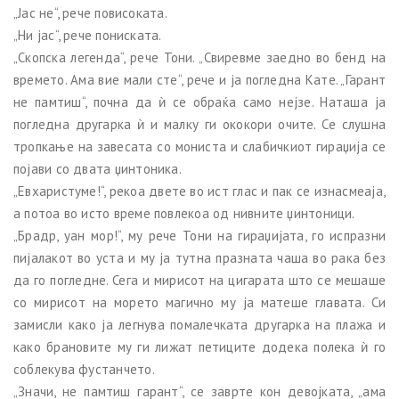
„Јас не“, рече повисоката.
„Ни јас“, рече пониската.
„Скопска легенда“, рече Тони. „Свиревме заедно во бенд на
времето. Ама вие мали сте“, рече и ја погледна Кате. „Гарант
не памтиш“, почна да ѝ се обраќа само нејзе. Наташа ја
погледна другарка ѝ и малку ги ококори очите. Се слушна
тропкање на завесата со мониста и слабичкиот гираџија се
појави со двата џинтоника.
„Евхаристуме!“, рекоа двете во ист глас и пак се изнасмеаја,
а потоа во исто време повлекоа од нивните џинтоници.
„Брадр, уан мор!“, му рече Тони на гираџијата, го испразни
пијалакот во уста и му ја тутна празната чаша во рака без
да го погледне. Сега и мирисот на цигарата што се мешаше
со мирисот на морето магично му ја матеше главата. Си
замисли како ја легнува помалечката другарка на плажа и
како брановите му ги лижат петиците додека полека ѝ го
соблекува фустанчето.
„Значи, не памтиш гарант“, се заврте кон девојката, „ама