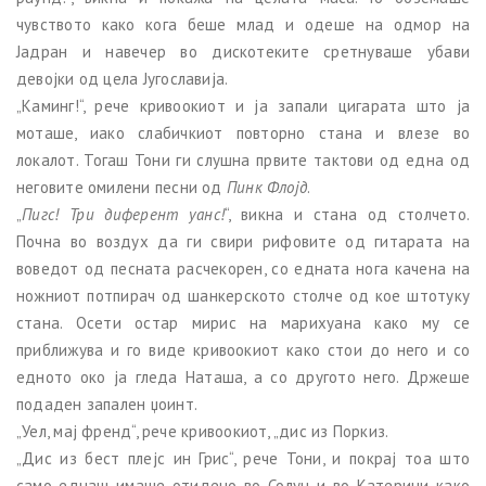
чувството како кога беше млад и одеше на одмор на
Јадран и навечер во дискотеките сретнуваше убави
девојки од цела Југославија.
„Каминг!“, рече кривоокиот и ја запали цигарата што ја
моташе, иако слабичкиот повторно стана и влезе во
локалот. Тогаш Тони ги слушна првите тактови од една од
неговите омилени песни од
Пинк Флојд
.
„
Пигс!
Три диферент уанс!
“, викна и стана од столчето.
Почна во воздух да ги свири рифовите од гитарата на
воведот од песната расчекорен, со едната нога качена на
ножниот потпирач од шанкерското столче од кое штотуку
стана. Осети остар мирис на марихуана како му се
приближува и го виде кривоокиот како стои до него и со
едното око ја гледа Наташа, а со другото него. Држеше
подаден запален џоинт.
„Уел, мај френд“, рече кривоокиот, „дис из Поркиз.
„Дис из бест плејс ин Грис“, рече Тони, и покрај тоа што
само еднаш имаше отидено во Солун и во Катерини како