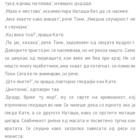
тука, еднаш на плажа“, излишно додаде.
„Мало е местово“, искоментира Наташа без да се насмее.
„Ама знаете како викаат“, рече Тони. „Ниедна случајност не
е случајна.“
„Кој вика тоа?“, праша Кате.
„Па јас, хахаха“, рече Тони, задоволен од својата мудрост.
Девојките пристојно се насмевнаа, но не рекоа ништо. Само
си шмукаа од пијалаците, кои веќе им беа при крај. Не се
нешто многу муабетчики, ама знаат да потегнат, си помисли
Тони. Сега ќе ги анимирам, си рече.
„Што пиете?“, ги праша, повторно гледајќи кон Кате.
„Џинтоник“, одговори таа.
„Брадр, бринг ту мор!“, му се сврте на кривоокиот, кој
втренчено гледаше во нив. Се чинеше дека со едното око ја
гледа Кате, а со другото Наташа, иако со прстите моташе
цигара. Слабичкиот рипна од масата и посветено тргна кон
вратата. Се слушна како затропка завесата од реси со
мониста.