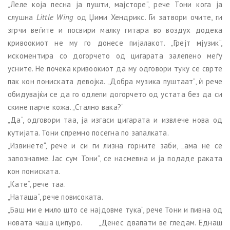
„Леле која песна ја пушти, мајсторе“, рече Тони кога ја
слушна
Little Wing
од Џими Хендрикс. Ги затвори очите, ги
згрчи веѓите и посвири малку гитара во воздух додека
кривоокиот не му го донесе пијалакот. „Грејт мјузик“,
искоментира со догорчето од цигарата залепено меѓу
усните. Не почека кривоокиот да му одговори туку се сврте
пак кон пониската девојка. „Добра музика пуштаат“, ѝ рече
обидувајќи се да го одлепи догорчето од устата без да си
скине парче кожа. „Стално вака?“
„Да“, одговори таа, ја изгаси цигарата и извлече нова од
кутијата. Тони спремно посегна по запалката.
„Извинете“, рече и си ги лизна горните заби, „ама не се
запознавме. Јас сум Тони“, се насмевна и ја подаде раката
кон пониската.
„Кате“, рече таа.
„Наташа“, рече повисоката.
„Баш ми е мило што се најдовме тука“, рече Тони и пивна од
новата чаша ципуро. „Денес двапати ве гледам. Еднаш