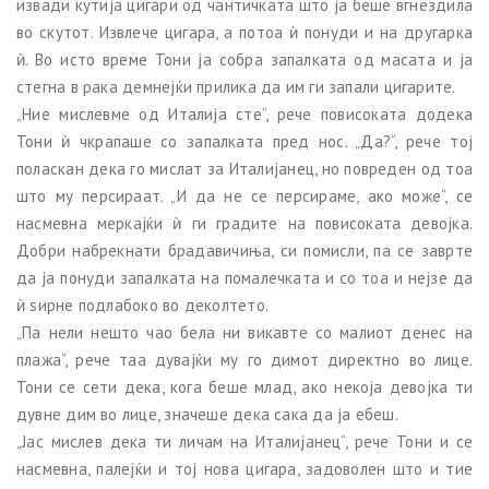
извади кутија цигари од чантичката што ја беше вгнездила
во скутот. Извлече цигара, а потоа ѝ понуди и на другарка
ѝ. Во исто време Тони ја собра запалката од масата и ја
стегна в рака демнејќи прилика да им ги запали цигарите.
„Ние мислевме од Италија сте“, рече повисоката додека
Тони ѝ чкрапаше со запалката пред нос. „Да?“, рече тој
поласкан дека го мислат за Италијанец, но повреден од тоа
што му персираат. „И да не се персираме, ако може“, се
насмевна меркајќи ѝ ги градите на повисоката девојка.
Добри набрекнати брадавичиња, си помисли, па се заврте
да ја понуди запалката на помалечката и со тоа и нејзе да
ѝ ѕирне подлабоко во деколтето.
„Па нели нешто чао бела ни викавте со малиот денес на
плажа“, рече таа дувајќи му го димот директно во лице.
Тони се сети дека, кога беше млад, ако некоја девојка ти
дувне дим во лице, значеше дека сака да ја ебеш.
„Јас мислев дека ти личам на Италијанец“, рече Тони и се
насмевна, палејќи и тој нова цигара, задоволен што и тие