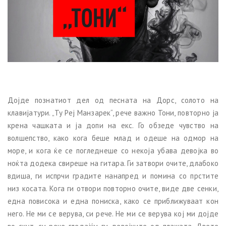
Дојде познатиот дел од песната на Дорс, солото на
клавијатури. „Ту Реј Манзарек“, рече важно Тони, повторно ја
крена чашката и ја допи на екс. Го обзеде чувство на
волшепство, како кога беше млад и одеше на одмор на
море, и кога ќе се погледнеше со некоја убава девојка во
ноќта додека свиреше на гитара. Ги затвори очите, длабоко
вдиша, ги испрчи градите нанапред и помина со прстите
низ косата. Кога ги отвори повторно очите, виде две сенки,
една повисока и една пониска, како се приближуваат кон
него. Не ми се верува, си рече. Не ми се верува кој ми дојде