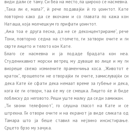
види дали се таму. Си беа на место, па широко се насмевна.
„Така ли е, мала?“, ѝ рече подавајќи ѝ го џоинтот. Кате
повторно како да се вкочани и со главата по кажа кон
Наташа, која молчешкум го прифати џоинтот.
„Ама тоа е друга песна, да не се деконцентрираме“, рече
Тони, повторно седна на столчето, ги затвори очите и ги
сврте лицето и телото кон Кате.
Благо се насмевна и ја подаде брадата кон неа.
Студеникавиот морски ветрец му дуваше во лице и му ги
виореше свежо измиените праменчиња коса. „Животот е
краток“, прошепоти не отворајќи ги очите, замислувајќи си
дека Кате ќе сфати дека немаат време за губење и дека,
кога ќе ги отвори, таа ќе му се смешка. Лицето ќе ѝ биде
поблиску до неговото. Реши уште малку да седи замижан.
„Ти ѕвони телефонот“, го слушна гласот на Кате и се
штрекна. Ги отвори очите и на екранот ја виде сликата од
Тамара што ја беше ставил на нејзино инсистирање.
Срцето брзо му зачука.