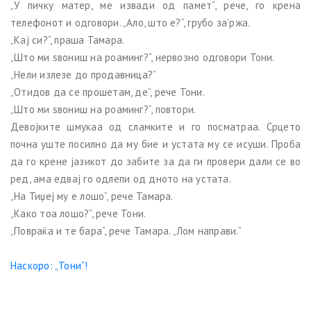
„У пичку матер, ме извади од памет“, рече, го крена
телефонот и одговори. „Ало, што е?“, грубо за’ржа.
„Кај си?“, праша Тамара.
„Што ми ѕвониш на роаминг?“, нервозно одговори Тони.
„Нели излезе до продавница?“
„Отидов да се прошетам, де“, рече Тони.
„Што ми ѕвониш на роаминг?“, повтори.
Девојките шмукаа од сламките и го посматраа. Срцето
почна уште посилно да му бие и устата му се исуши. Проба
да го крене јазикот до забите за да ги провери дали се во
ред, ама едвај го одлепи од дното на устата.
„На Тиџеј му е лошо“, рече Тамара.
„Како тоа лошо?“, рече Тони.
„Повраќа и те бара“, рече Тамара. „Лом направи.“
Наскоро: „Тони“!