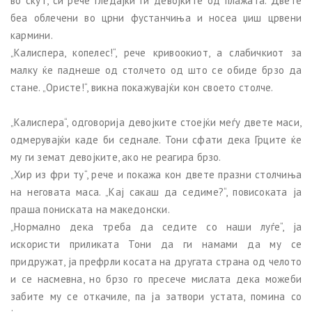
во скут, си рече гледајќи ги девојките од плажата. Двете
беа облечени во црни фустанчиња и носеа џиш црвени
кармини.
„Калиспера, копелес!“, рече кривоокиот, а слабичкиот за
малку ќе паднеше од столчето од што се обиде брзо да
стане. „Ористе!“, викна покажувајќи кон своето столче.
„Калиспера“, одговорија девојките стоејќи меѓу двете маси,
одмерувајќи каде би седнале. Тони сфати дека Грците ќе
му ги земат девојките, ако не реагира брзо.
„Хир из фри ту“, рече и покажа кон двете празни столчиња
на неговата маса. „Кај сакаш да седиме?“, повисоката ја
праша пониската на македонски.
„Нормално дека треба да седите со наши луѓе“, ја
искористи приликата Тони да ги намами да му се
придружат, ја префрли косата на другата страна од челото
и се насмевна, но брзо го пресече мислата дека можеби
забите му се откачиле, па ја затвори устата, помина со