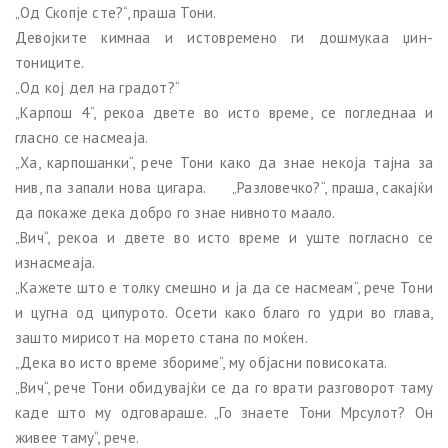
„Од Скопје сте?“, праша Тони.
Девојките кимнаа и истовремено ги дошмукаа џин-
тониците.
„Од кој дел на градот?“
„Карпош 4“, рекоа двете во исто време, се погледнаа и
гласно се насмеаја.
„Ха, карпошанки“, рече Тони како да знае некоја тајна за
нив, па запали нова цигара. „Разловечко?“, праша, сакајќи
да покаже дека добро го знае нивното маало.
„Вич“, рекоа и двете во исто време и уште погласно се
изнасмеаја.
„Кажете што е толку смешно и ја да се насмеам“, рече Тони
и цугна од ципурото. Осети како благо го удри во глава,
зашто мирисот на морето стана по моќен.
„Дека во исто време збориме“, му објасни повисоката.
„Вич“, рече Тони обидувајќи се да го врати разговорот таму
каде што му одговараше. „Го знаете Тони Мрсулот? Он
живее таму“, рече.