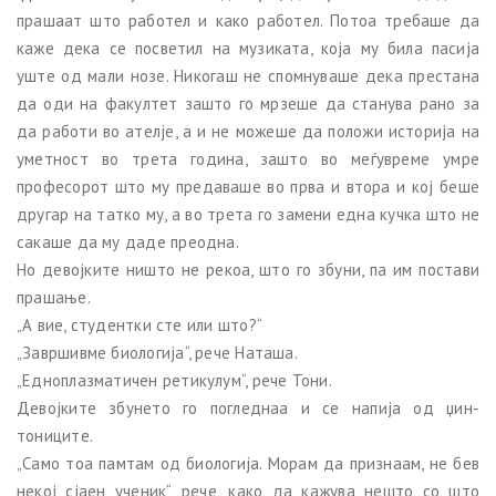
прашаат што работел и како работел. Потоа требаше да
каже дека се посветил на музиката, која му била пасија
уште од мали нозе. Никогаш не спомнуваше дека престана
да оди на факултет зашто го мрзеше да станува рано за
да работи во ателје, а и не можеше да положи историја на
уметност во трета година, зашто во меѓувреме умре
професорот што му предаваше во прва и втора и кој беше
другар на татко му, а во трета го замени една кучка што не
сакаше да му даде преодна.
Но девојките ништо не рекоа, што го збуни, па им постави
прашање.
„А вие, студентки сте или што?“
„Завршивме биологија“, рече Наташа.
„Едноплазматичен ретикулум“, рече Тони.
Девојките збунето го погледнаа и се напија од џин-
тониците.
„Само тоа памтам од биологија. Морам да признаам, не бев
некој сјаен ученик“, рече, како да кажува нешто со што