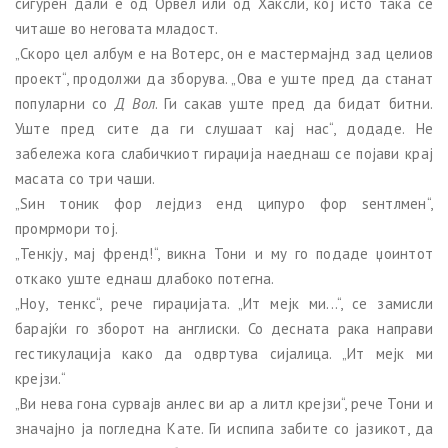
сигурен дали е од Орвел или од Хаксли, кој исто така се
читаше во неговата младост.
„Скоро цел албум е на Вотерс, он е мастермајнд зад целиов
проект“, продолжи да зборува. „Ова е уште пред да станат
популарни со
Д Вол
. Ги сакав уште пред да бидат битни.
Уште пред сите да ги слушаат кај нас“, додаде. Не
забележа кога слабичкиот гираџија наеднаш се појави крај
масата со три чаши.
„Sин тоник фор лејдиз енд ципуро фор ѕентлмен“,
промрмори тој.
„Тенкју, мај френд!“, викна Тони и му го подаде џоинтот
откако уште еднаш длабоко потегна.
„Ноу, тенкс“, рече гираџијата. „Ит мејк ми...“, се замисли
барајќи го зборот на англиски. Со десната рака направи
гестикулација како да одвртува сијалица. „Ит мејк ми
крејзи.“
„Ви нева гона сурвајв анлес ви ар а литл крејзи“, рече Тони и
значајно ја погледна Кате. Ги испипа забите со јазикот, да