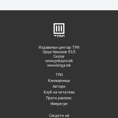
Издавачки центар ТРИ
Орце Николов 93/5
Скопје
www.prikazni.mk
www.kniga.mk
ТРИ
Книжарници
Автори
Клуб на читатели
Прати ракопис
Импресум
Следете нѐ