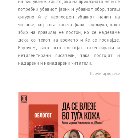
на пишување. Зашто, ако на приказната не ѝ се
потребни убавиот јазик и убавиот збор, тогаш
сигурно ѝ е неопходен убавиот начин на
читање, кој сега засега (како формула, како
збир на правила) не постои, но се надеваме
дека со текот на времето и ќе се пронајде.
Впрочем, како што постојат талентирани и
неталентирани писатели, така постојат и
надарени и ненадарени читатели.
Прочитај повеќе