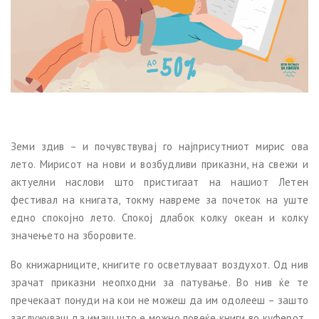
Земи здив – и почувствувај го најприсутниот мирис ова
лето. Мирисот на нови и возбудливи приказни, на свежи и
актуелни наслови што пристигаат на нашиот Летен
фестивал на книгата, токму навреме за почеток на уште
едно спокојно лето. Спокој длабок колку океан и колку
значењето на зборовите.
Во книжарниците, книгите го осветлуваат воздухот. Од нив
зрачат приказни неопходни за патување. Во нив ќе те
пречекаат понуди на кои не можеш да им одолееш – зашто
заслужуваш да имаш што е можно повeќе книги во куферот.