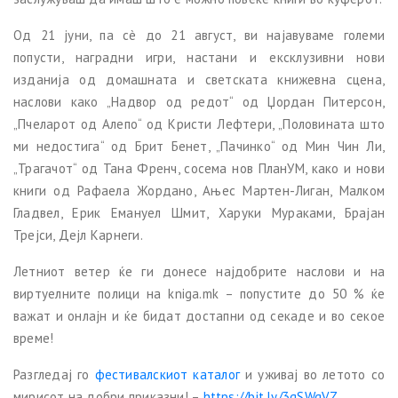
Од 21 јуни, па сè до 21 август, ви најавуваме големи
попусти, наградни игри, настани и ексклузивни нови
изданија од домашната и светската книжевна сцена,
наслови како „Надвор од редот“ од Џордан Питерсон,
„Пчеларот од Алепо“ од Кристи Лефтери, „Половината што
ми недостига“ од Брит Бенет, „Пачинко“ од Мин Чин Ли,
„Трагачот“ од Тана Френч, сосема нов ПланУМ, како и нови
книги од Рафаела Жордано, Ањес Мартен-Лиган, Малком
Гладвел, Ерик Емануел Шмит, Харуки Мураками, Брајан
Трејси, Дејл Карнеги.
Летниот ветер ќе ги донесе најдобрите наслови и на
виртуелните полици на kniga.mk – попустите до 50 % ќе
важат и онлајн и ќе бидат достапни од секаде и во секое
време!
Разгледај го
фестивалскиот каталог
и уживај во летото со
мирисот на добри приказни! –
https://bit.ly/3gSWqVZ