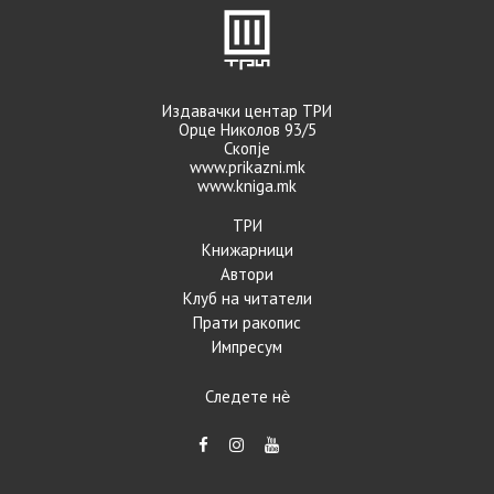
Издавачки центар ТРИ
Орце Николов 93/5
Скопје
www.prikazni.mk
www.kniga.mk
ТРИ
Книжарници
Автори
Клуб на читатели
Прати ракопис
Импресум
Следете нѐ