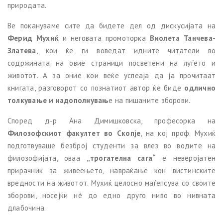
природата.
Ве покануваме сите да бидете дел од дискусијата на
Ферид Мухиќ
и неговата промоторка
Виолета Танчева-
Златева
, кои ќе ги воведат идните читатели во
содржината на овие страници посветени на луѓето и
животот. А за оние кои веќе успеаја да ја прочитаат
книгата, разговорот со познатиот автор ќе биде
одлично
толкување и надополнувањ
е на пишаните зборови.
Според д-р Ана Димишковска, професорка на
Филозофскиот факултет во Скопје
, на кој проф. Мухиќ
подготвуваше безброј студенти за влез во водите на
филозофијата, оваа
„трогателна сага“
е неверојатен
прирачник за живеењето, навраќање кон вистинските
вредности на животот. Мухиќ целосно маѓепсува со своите
зборови, носејќи нè до едно друго ниво во нивната
длабочина.