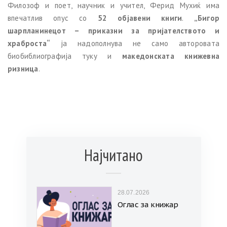
Филозоф и поет, научник и учител, Ферид Мухиќ има
впечатлив опус со
52 објавени книги
.
„Бигор
шарпланинецот – приказни за пријателството и
храброста“
ја надополнува не само авторовата
биобиблиографија туку и
македонската книжевна
ризница
.
Најчитано
28.07.2026
Оглас за книжар