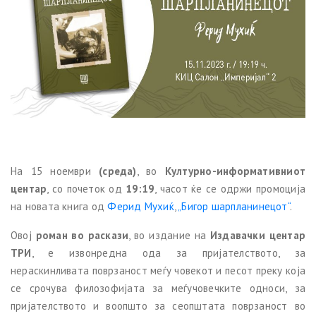
На 15 ноември
(среда)
, во
Културно-информативниот
центар
, со почеток од
19
:
19
, часот ќе се одржи промоција
на новата книга од
Ферид Мухиќ
,
„Бигор шарпланинецот“
.
Овој
роман во раскази
, во издание на
Издавачки центар
ТРИ
, е извонредна ода за пријателството, за
нераскинливата поврзаност меѓу човекот и песот преку која
се срочува филозофијата за меѓучовечките односи, за
пријателството и воопшто за сеопштата поврзаност во