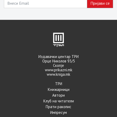
Издавачки центар ТРИ
Орце Николов 93/5
Скопје
www.prikazni.mk
www.kniga.mk
ТРИ
Книжарници
Автори
Клуб на читатели
Прати ракопис
Импресум