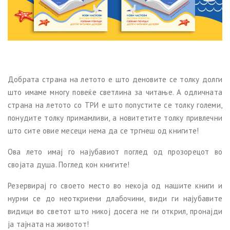
Добрата страна на летото е што деновите се толку долги
што имаме многу повеќе светлина за читање. А одличната
страна на летото со ТРИ е што попустите се толку големи,
понудите толку примамливи, а новитетите толку привлечни
што сите овие месеци нема да се тргнеш од книгите!
Ова лето имај го најубавиот поглед од прозорецот во
својата душа. Поглед кон книгите!
Резервирај го своето место во некоја од нашите книги и
нурни се до неоткриени длабочини, види ги најубавите
видици во светот што никој досега не ги открил, пронајди
ја тајната на животот!