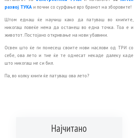
развој ТУКА
и почни со сурфање врз бранот на зборовите!
Штом еднаш ќе научиш како да патуваш во книгите,
никогаш повеќе нема да останеш во една точка. Тоа е и
животот. Постојано откривање на нови убавини.
Освен што ќе ги понесеш своите нови наслови од ТРИ со
себе, ова лето и тие ќе те однесат некаде далеку каде
што никогаш не си бил.
Па, во колку книги ќе патуваш ова лето?
Најчитано