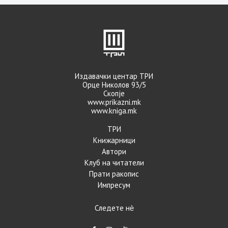
Издавачки центар ТРИ
Орце Николов 93/5
Скопје
www.prikazni.mk
www.kniga.mk
ТРИ
Книжарници
Автори
Клуб на читатели
Прати ракопис
Импресум
Следете нѐ