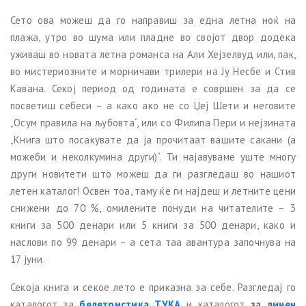
Сето ова можеш да го направиш за една летна ноќ на
плажа, утро во шума или пладне во својот двор додека
уживаш во новата летна романса на Али Хејзелвуд или, пак,
во мистериозните и морничави трилери на Ју Несбе и Стив
Кавана. Секој период од годината е совршен за да се
посветиш себеси – а како ако не со Џеј Шети и неговите
„Осум правила на љубовта“, или со Филипа Пери и нејзината
„Книга што посакувате да ја прочитаат вашите сакани (а
можеби и неколкумина други)“. Ти најавуваме уште многу
други новитети што можеш да ги разгледаш во нашиот
летен каталог! Освен тоа, таму ќе ги најдеш и летните цени
снижени до 70 %, омилените понуди на читателите – 3
книги за 500 денари или 5 книги за 500 денари, како и
наслови по 99 денари – а сета таа авантура започнува на
17 јуни.
Секоја книга и секое лето е приказна за себе. Разгледај го
каталогот за
белетристика ТУКА
и каталогот
за
личен