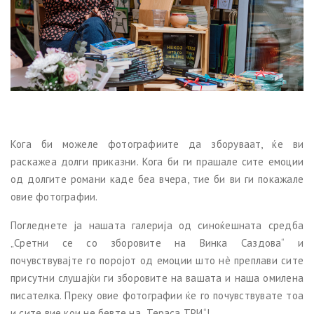
Кога би можеле фотографиите да зборуваат, ќе ви
раскажеа долги приказни. Кога би ги прашале сите емоции
од долгите романи каде беа вчера, тие би ви ги покажале
овие фотографии.
Погледнете ја нашата галерија од синоќешната средба
„Сретни се со зборовите на Винка Саздова“ и
почувствувајте го поројот од емоции што нè преплави сите
присутни слушајќи ги зборовите на вашата и наша омилена
писателка. Преку овие фотографии ќе го почувствувате тоа
и сите вие кои не бевте на „Тераса ТРИ“!