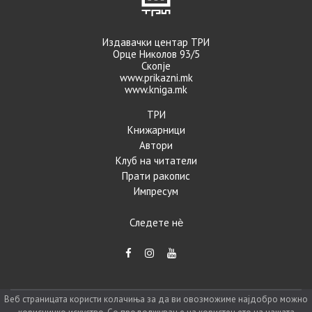
Издавачки центар ТРИ
Орце Николов 93/5
Скопје
www.prikazni.mk
www.kniga.mk
ТРИ
Книжарници
Автори
Клуб на читатели
Прати ракопис
Импресум
Следете нѐ
Веб страницата користи колачиња за да ви овозможиме најдобро можно