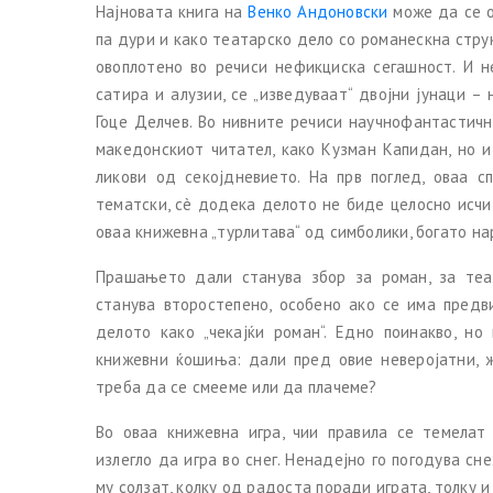
Најновата книга на
Венко Андоновски
може да се о
па дури и како театарско дело со романескна стру
овоплотено во речиси нефикциска сегашност. И 
сатира и алузии, се „изведуваат“ двојни јунаци 
Гоце Делчев. Во нивните речиси научнофантастичн
македонскиот читател, како Кузман Капидан, но 
ликови од секојдневието. На прв поглед, оваа с
тематски, сè додека делото не биде целосно исчи
оваа книжевна „турлитава“ од симболики, богато на
Прашањето дали станува збор за роман, за теа
станува второстепено, особено ако се има пред
делото како „чекајќи роман“. Едно поинакво, н
книжевни ќошиња: дали пред овие неверојатни, 
треба да се смееме или да плачеме?
Во оваа книжевна игра, чии правила се темелат
излегло да игра во снег. Ненадејно го погодува сн
му солзат, колку од радоста поради играта, толку и