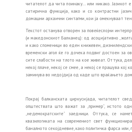
читателот да чита поинаку... или никако. Јазикот 
сатирична функција, како и со контрастни јази
домашни архаични синтагми, кои ја омекнуваат тенз
Текстот останува отворен за повеќеслојни интерп
(и македонскиот Балканец): од асоцијативно „жолта
и како споменици во еден книжевен, дизнилендски
временски агол ќе го дочека подвиг достоен за ов
сите слабости на тлото на кое живеат. Оттука, д
некој плаче, некој се смее, а некој се прашува кој
заминува во недојдија од каде што враќањето дом
Покрај балканската циркусијада, читателот све
општествата што важат за „пример“, истото одн
„недемократските“ заедници. Оттука, се нам
квазилогиката на современиот свет функционира
баналното секојдневие, како политичка фарса или, 