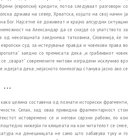
рени (европски) кредити, потоа следуваат разговори со
пска држава на север, Хрватска, којшто на свој начин ја
на Бог. Најсетне ќе доживеат и крајно апсурдни ситуации
 неможност на Александар да се снајде со упатството за
а од некогашната заедничка татковина, Словенија, ќе ги
 европски суд за истерување правда и човекови права во
,проголта“ заедно со премисата дека „и грабливиот човек
 се „сварат“ современите митови изградени исклучиво врз
. е. идејата дека „нејасното понекогаш станува јасно ако се
* * *
како целина составена од познати историски фрагменти,
чности. Сепак, зад оваа привидна фрагментарност стои
текстот истовремено се и негови сврзни рабови, по кои
споштедно нижејќи ги клишеата на кои читателот се смее,
икатура на денешницата не само што забавува туку и го