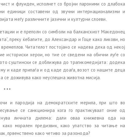
е чист и флуиден, исполнет со бројни пароними со длабока
чни единици составени од звучни интернационализми и
ијата меѓу различните јазични и културни слоеви.
ретации и е преполн со симболи на балканскиот Македонец
та“, преку ќебапите, до Александар и Гоце како ликови, но
 времеплов. Читателот постојано се надева дека од некој
ие историски херои, но тие се сведени на обични луѓе со
елото суштински се доближува до трагикомедијата: додека
 кому и каде припаѓа и од каде доаѓа, возот со нашите деца
а се доживува како неуспешна животна мисија.
* * *
дочи и пародија на демократските мерила, при што во
есување се санкционира кога го практикуваат оние од
етнува личната дилема: дали оваа книжевна ода на
 како морален предизвик, како упатство за читање на
пак, првенствено како четиво за разонода?