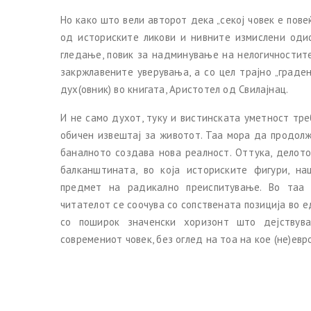
Но како што вели авторот дека „секој човек е пове
од историските ликови и нивните измислени одис
гледање, повик за надминување на нелогичностите
закржлавените уверувања, а со цел трајно „граде
дух(овник) во книгата, Аристотел од Свилајнац.
И не само духот, туку и вистинската уметност тре
обичен извештај за животот. Таа мора да продол
баналното создава нова реалност. Оттука, делот
балканштината, во која историските фигури, на
предмет на радикално преиспитување. Во таа п
читателот се соочува со сопствената позиција во 
со поширок значенски хоризонт што дејствув
современиот човек, без оглед на тоа на кое (не)евро