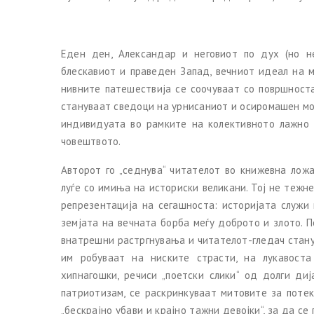
Еден ден, Александар и неговиот по дух (но н
блескавиот и праведен Запад, вечниот идеал на м
нивните патешествија се соочуваат со површност
стануваат сведоци на урнисаниот и осиромашен мо
индивидуата во рамките на колективното лажно 
човештвото.
Авторот го „седнува“ читателот во книжевна лож
луѓе со имиња на историски великани. Тој не тежн
репрезентација на сегашноста: историјата служи 
земјата на вечната борба меѓу доброто и злото. 
внатрешни растргнувања и читателот-гледач стану
им робуваат на ниските страсти, на лукавоста
хипнагошки, речиси „поетски слики“ од долги ди
патриотизам, се раскринкуваат митовите за поте
„бескрајно убави и крајно тажни девојки“, за да с