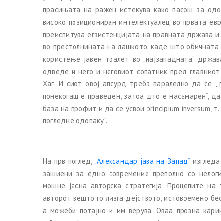
прасињата на ражен истекува како пасош за одоб
високо позициониран интелектуалец во првата евро
преиспитува егзистенцијата на правната држава и 
во престолнината на лашкото, каде што обичната
користење јавен тоалет во „најзападната“ држав
одведе и него и неговиот сопатник пред главниот
Хаг. И сиот овој апсурд треба паралелно да се ,
понекогаш е праведен, затоа што е насамарен“, да
база на профит и да се усвои principium inversum, т
погледне одопаку“.
На прв поглед,
„Александар јава на Запад“
изгледа 
зашиени за едно современие преполно со нелоги
мошне јасна авторска стратегија. Процепите на 
авторот вешто го лизга дејството, истовремено бе
а можеби потајно и им верува. Оваа прозна кар