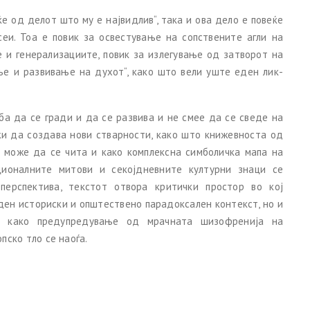
ќе од делот што му е највидлив“, така и ова дело е повеќе
еи. Тоа е повик за освестување на сопствените агли на
 и генерализациите, повик за излегување од затворот на
ње и развивање на духот“, како што вели уште еден лик-
ба да се гради и да се развива и не смее да се сведе на
жи да создава нови стварности, како што книжевноста од
о може да се чита и како комплексна симболичка мапа на
ционалните митови и секојдневните културни знаци се
ерспектива, текстот отвора критички простор во кој
еден историски и општествено парадоксален контекст, но и
а како предупредување од мрачната шизофренија на
пско тло се наоѓа.