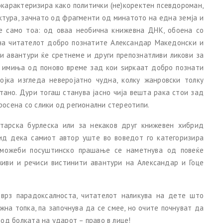
карактеризира како политички (не)коректен псевдороман,
ктура, зачнато од фрагменти од минатото на една земја и
не само тоа: од оваа необична книжевна ДНК, обоена со
– на читателот добро познатите Александар Македонски и
и авантури ќе сретнеме и други препознатливи ликови за
и имиња од поново време зад кои ѕиркаат добро познати
појка изгледа неверојатно чудна, колку жанровски толку
тано. Дури тогаш станува јасно чија вешта рака стои зад
росена со слики од регионални стереотипи.
тарска бурлеска или за некаков друг книжевен хибрид
вид дека самиот автор уште во воведот го категоризира
о можеби посуштинско прашање се наметнува од повеќе
живи и речиси вистинити авантури на Александар и Гоце
 врз парадоксалноста, читателот наликува на дете што
ежна топка, па започнува да се смее, но очите почнуват да
 од болката на ударот – право в лице!