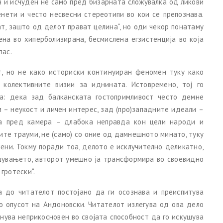
ен и исчуден не само пред бизарната сложувалка од ликови
енети и често несвесни стереотипи во кои се препознава.
т, зашто од делот прават целина“, но оди чекор понатаму
ена во хиперболизирана, бесмислена егзистенција во која
пас.
т, но не како историски континуиран феномен туку како
 колективните визии за иднината. Истовремено, тој го
а: дека зад балканската гостопримливост често демне
 – неукост и личен интерес, зад (про)западните идеали –
та пред камера – длабока неправда кон цели народи и
ите трауми, не (само) со оние од дамнешното минато, туку
ени. Токму поради тоа, делото е исклучително деликатно,
ишувањето, авторот умешно ја трансформира во своевидно
гротески“.
а до читателот постојано да ги осознава и преиспитува
о опусот на Андоновски. Читателот излегува од ова дело
анува неприкосновен во својата способност да го искушува