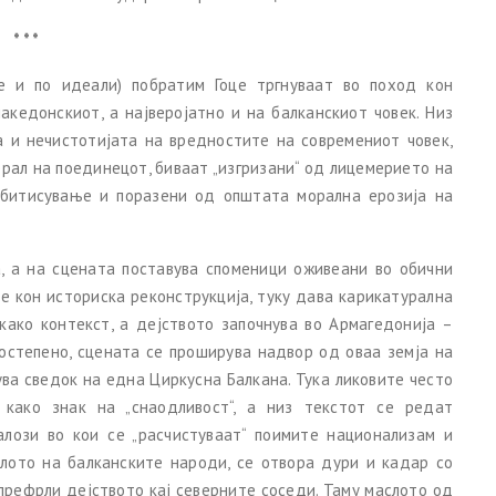
* * *
е и по идеали) побратим Гоце тргнуваат во поход кон
акедонскиот, а најверојатно и на балканскиот човек. Низ
а и нечистотијата на вредностите на современиот човек,
рал на поединецот, биваат „изгризани“ од лицемерието на
битисување и поразени од општата морална ерозија на
а, а на сцената поставува споменици оживеани во обични
ее кон историска реконструкција, туку дава карикатурална
како контекст, а дејството започнува во Армагедонија –
Постепено, сцената се проширува надвор од оваа земја на
ва сведок на една Циркусна Балкана. Тука ликовите често
 како знак на „снаодливост“, а низ текстот се редат
јалози во кои се „расчистуваат“ поимите национализам и
клото на балканските народи, се отвора дури и кадар со
е префрли дејството кај северните соседи. Таму маслото од