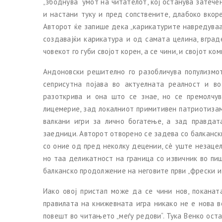
„збоднува“ умот на читателот, кој останува затеч
и настани туку и пред сопствените, длабоко вкор
Авторот ќе запише дека „карикатурите навредуваа
создавајќи карикатура и од самата целина, вград
човекот го губи својот корен, а се чини, и својот ком
Андоновски решително го разобличува популизмо
сеприсутна појава во актуелната реалност и во
разоткрива и она што се знае, но се премолчув
лицемерие, зад локалниот примитивен патриотизам
валкани игри за лично богатење, а зад правда
заедници. Авторот отворено се задева со балканск
со оние од пред неколку децении, сè уште незацел
но таа деликатност на граница со извичник во п
балканско продолжение на неговите први „фрески и 
Иако овој пристап може да се чини нов, поканат
правилата на книжевната игра никако не е нова в
повешт во читањето „меѓу редови“. Тука Венко ост