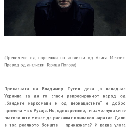
(Преведено од норвешки на англиски од Алиса Мензис.
Превод од англиски: Горица Попова)
Приказната на Владимир Путин дека ja нападнал
Украина за да го спаси репресираниот народ од
„бандите наркомани и од неонацистите“ е добро
примена – во Русија. Но, едновремено, ги замолчува сите
гласови што можат да раскажат поинаков наратив. Дали
е тоа реалното боиште – приказната? И каква улога