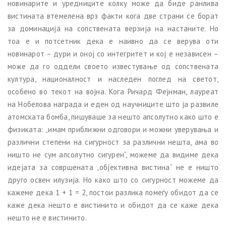
новинарите и уредниците колку може да биде ранлива
вистината втемелена врз факти кога две страни се борат
за доминација на сопствената верзија на настаните. Но
тоа е и потсетник дека е наивно да се верува оти
новинарот – дури и оној со интегритет и кој е независен –
може да го оддели своето известување од сопствената
култура, националност и наследен поглед на светот,
особено во текот на војна. Кога Ричард Фејнман, лауреат
на Нобелова награда и еден од научниците што ја развиле
атомската бомба, пишуваше за нешто апсолутно како што е
физиката: „имам приближни одговори и можни уверувања и
различни степени на сигурност за различни нешта, ама во
ништо не сум апсолутно сигурен“, можеме да видиме дека
идејата за совршената „објективна вистина“ не е ништо
друго освен илузија. Но како што со сигурност можеме да
кажеме дека 1 + 1 = 2, постои разлика помеѓу обидот да се
каже дека нешто е вистинито и обидот да се каже дека
нешто не е вистинито.