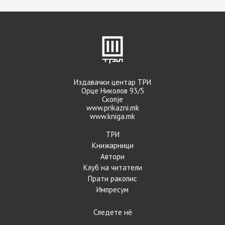
Издавачки центар ТРИ
Орце Николов 93/5
Скопје
www.prikazni.mk
www.kniga.mk
ТРИ
Книжарници
Автори
Клуб на читатели
Прати ракопис
Импресум
Следете нѐ