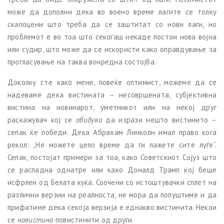
може да дополни дека во воено време лагите се толку
скапоцени што треба да се заштитат со нови лаги, но
проблемот е во тоа што секогаш некаде постои нова војна
или судир, што може да се искористи како оправдување за
прогласување на таква вонредна состојба.
Доколку сте како мене, повеќе оптимист, можеме да се
надеваме дека вистината – несовршената, субјективна
вистина на новинарот, уметникот или на некој друг
раскажувач кој се
обидува
да изрази нешто вистинито –
сепак ќе победи. Дека Абрахам Линколн имал право кога
рекол: „Не можете цело време да ги лажете сите луѓе“.
Сепак, постојат примери за тоа, како Советскиот Сојуз што
се распадна однатре или како Доналд Трамп кој беше
исфрлен од Белата куќа. Соочени со истоштувачки сплет на
различни верзии на реалноста, не мора да попуштиме и да
прифатиме дека секоја верзија е еднакво вистинита. Некои
се
навистина
повистинити од други.