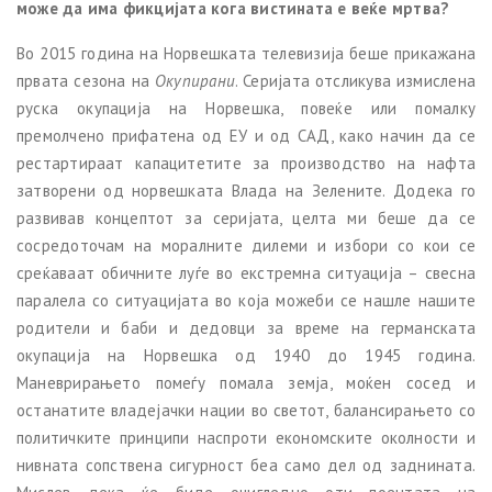
може да има фикцијата кога вистината е веќе мртва?
Во 2015 година на Норвешката телевизија беше прикажана
првата сезона на
Окупирани
. Серијата отсликува измислена
руска окупација на Норвешка, повеќе или помалку
премолчено прифатена од ЕУ и од САД, како начин да се
рестартираат капацитетите за производство на нафта
затворени од норвешката Влада на Зелените. Додека го
развивав концептот за серијата, целта ми беше да се
сосредоточам на моралните дилеми и избори со кои се
среќаваат обичните луѓе во екстремна ситуација – свесна
паралела со ситуацијата во која можеби се нашле нашите
родители и баби и дедовци за време на германската
окупација на Норвешка од 1940 до 1945 година.
Маневрирањето помеѓу помала земја, моќен сосед и
останатите владејачки нации во светот, балансирањето со
политичките принципи наспроти економските околности и
нивната сопствена сигурност беа само дел од заднината.