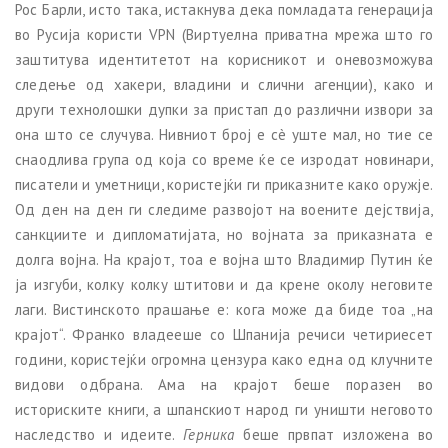
Рос Барли, исто така, истакнува дека помладата генерација
во Русија користи VPN (Виртуелна приватна мрежа што го
заштитува идентитетот на корисникот и оневозможува
следење од хакери, владини и слични агенции), како и
други технолошки дупки за пристап до различни извори за
она што се случува. Нивниот број е сè уште мал, но тие се
снаодлива група од која со време ќе се изродат новинари,
писатели и уметници, користејќи ги приказните како оружје.
Од ден на ден ги следиме развојот на воените дејствија,
санкциите и дипломатијата, но војната за приказната е
долга војна. На крајот, тоа е војна што Владимир Путин ќе
ја изгуби, колку колку штитови и да крене околу неговите
лаги. Вистинското прашање е: кога може да биде тоа „на
крајот“. Франко владееше со Шпанија речиси четириесет
години, користејќи огромна цензура како една од клучните
видови одбрана. Ама на крајот беше поразен во
историските книги, а шпанскиот народ ги уништи неговото
наследство и идеите.
Герника
беше првпат изложена во