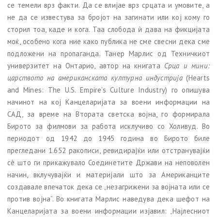
се темели врз факти. Да се влијае врз срцата и умовите, а
не да се известува за бројот на загинати или кој кому го
сторил тоа, каде и кога. Таа слобода ѝ дава на фикцијата
моќ, особено кога ние како публика не сме свесни дека сме
подложени на пропаганда. Танер Марлис од Техничкиот
универзитет на Онтарио, автор на книгата
Срца и мини:
царството на американската културна индустрија
(Hearts
and Mines: The U.S. Empire’s Culture Industry) го опишува
начинот на кој Канцеларијата за воени информации на
САД, за време на Втората светска војна, го формирала
Бирото за филмови за работа исклучиво со Холивуд. Во
периодот од 1942 до 1945 година во Бирото биле
прегледани 1.652 ракописи, ревидирајќи или отстранувајќи
сè што ги прикажувало Соединетите Држави на неповолен
начин, вклучувајќи и материјали што за Американците
создавале впечаток дека се „незагрижени за војната или се
против војна“. Во книгата Марлис наведува дека шефот на
Канцеларијата за воени информации изјавил: „Најлесниот