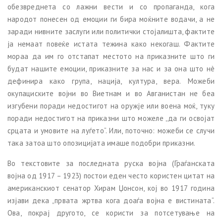
обезвреднета со лажни вести и со пропаганда, кога
народот понесен од емоции ги бира моќните водачи, а не
заради нивните заслуги или политички стојалишта, фактите
ја немаат повеќе истата тежина како некогаш. Фактите
мораа да им го отстапат местото на приказните што ги
будат нашите емоции, приказните за нас и за она што нè
дефинира како група, нација, култура, вера. Можеби
окупациските војни во Виетнам и во Авганистан не беа
изгубени поради недостигот на оружје или воена моќ, туку
поради недостигот на приказни што можеле „да ги освојат
срцата и умовите на луѓето“. Или, поточно: можеби се случи
така затоа што опозицијата имаше подобри приказни.
Во текстовите за последната руска војна (Граѓанската
војна од 1917 – 1923) постои еден често користен цитат на
американскиот сенатор Хирам Џонсон, кој во 1917 година
изјави дека „првата жртва кога доаѓа војна е вистината“.
Ова, покрај другото, се користи за потсетување на