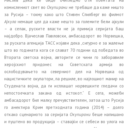
Мислев дека ќе биде очигледно оти поентата на
измислениот свет во
Окупирани
не требаше да каже ништо
за Русија – токму како што Стивен Спилберг во филмот
Ајкула
немаше цел да каже нешто за големите бели ајкули
– а сепак, руските власти не ја примија серијата баш
најдобро. Вјачеслав Павловски, амбасадорот во Норвешка,
за руската агенција ТАСС изјави дека „сигурно е за жалење
што во годината кога се слават 70 години од победата во
Втората светска војна, авторите се чини го заборавиле
херојскиот придонес на Советската армија во
ослободувањето на северниот дел на Норвешка од
нацистичките окупатори, па решиле, во најлошиот манир на
Студената војна, да ги исплашат норвешките гледачи со
непостоечката закана од истокот.“ Е сега, можеби
амбасадорот бил малку пречувствителен, затоа што Русија
го анектира Крим претходната година (2014) – долго
откако сценариото за серијата
Окупирани
беше напишано
и пуштено во продукција – ставајќи се себеси во улога на