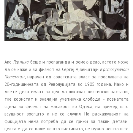
Ако
Герника
беше и пропаганда и ремек-дело, истото може
да се каже и за филмот на Сергеј Ајзенштајн
Крстосувачот
Потемкин
, нарачан од советската власт за прославата на
20-годишнината од Револуцијата во 1905 година. Иако и
двете дела имаат за цел да покажат вистински настани,
тие користат и значајна уметничка слобода – познатата
сцена во филмот на масакрот во Одеса, на пример, што
всушност воопшто и не се случил. Но раскажувачот на
фикцијата нема потреба да се грижи за такви детали;
целта е да се каже нешто вистинито, не нужно нешто што