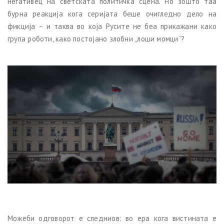
негативец на светската политичка сцена. Но зошто таа
бурна реакција кога серијата беше очигледно дело на
фикција – и таква во која Русите не беа прикажани како
група роботи, како постојано злобни „лоши момци“?
Можеби одговорот е следниов: во ера кога вистината е