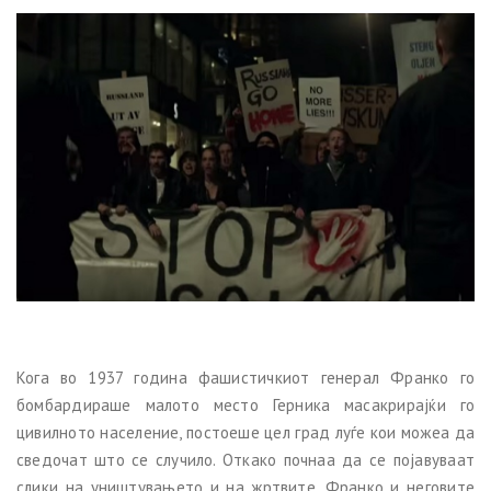
Кога во 1937 година фашистичкиот генерал Франко го
бомбардираше малото место Герника масакрирајќи го
цивилното население, постоеше цел град луѓе кои можеа да
сведочат што се случило. Откако почнаа да се појавуваат
слики на уништувањето и на жртвите, Франко и неговите