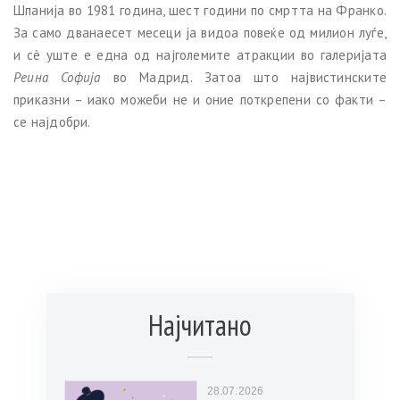
Шпанија во 1981 година, шест години по смртта на Франко.
За само дванаесет месеци ја видоа повеќе од милион луѓе,
и сè уште е една од најголемите атракции во галеријата
Реина Софија
во Мадрид. Затоа што највистинските
приказни – иако можеби не и оние поткрепени со факти –
се најдобри.
Најчитано
28.07.2026