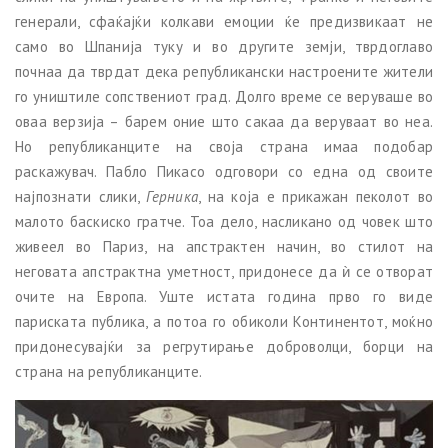
генерали, сфаќајќи колкави емоции ќе предизвикаат не
само во Шпанија туку и во другите земји, тврдоглаво
почнаа да тврдат дека републикански настроените жители
го уништиле сопствениот град. Долго време се веруваше во
оваа верзија – барем оние што сакаа да веруваат во неа.
Но републиканците на своја страна имаа подобар
раскажувач. Пабло Пикасо одговори со една од своите
најпознати слики,
Герника
, на која е прикажан пеколот во
малото баскиско гратче. Тоа дело, насликано од човек што
живеел во Париз, на апстрактен начин, во стилот на
неговата апстрактна уметност, придонесе да ѝ се отворат
очите на Европа. Уште истата година прво го виде
париската публика, а потоа го обиколи Континентот, моќно
придонесувајќи за регрутирање доброволци, борци на
страна на републиканците.