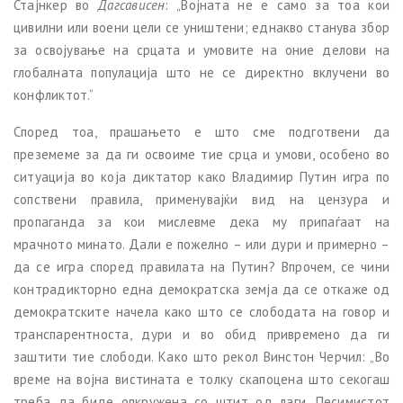
Стaјнкер во
Дагсависен
: „Војната не е само за тоа кои
цивилни или воени цели се уништени; еднакво станува збор
за освојување на срцата и умовите на оние делови на
глобалната популација што не се директно вклучени во
конфликтот.“
Според тоа, прашањето е што сме подготвени да
преземеме за да ги освоиме тие срца и умови, особено во
ситуација во која диктатор како Владимир Путин игра по
сопствени правила, применувајќи вид на цензура и
пропаганда за кои мислевме дека му припаѓаат на
мрачното минато. Дали е пожелно – или дури и примерно –
да се игра според правилата на Путин? Впрочем, се чини
контрадикторно една демократска земја да се откаже од
демократските начела како што се слободата на говор и
транспарентноста, дури и во обид привремено да ги
заштити тие слободи. Како што рекол Винстон Черчил: „Во
време на војна вистината е толку скапоцена што секогаш
треба да биде опкружена со штит од лаги. Песимистот