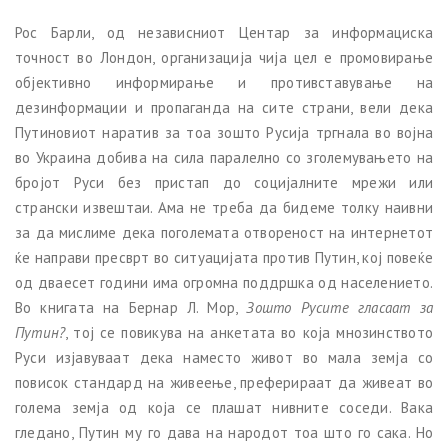
Рос Барли, од независниот Центар за информациска
точност во Лондон, организација чија цел е промовирање
објективно информирање и противставување на
дезинформации и пропаганда на сите страни, вели дека
Путиновиот наратив за тоа зошто Русија тргнала во војна
во Украина добива на сила паралелно со зголемувањето на
бројот Руси без пристап до социјалните мрежи или
странски извештаи. Ама не треба да бидеме толку наивни
за да мислиме дека поголемата отвореност на интернетот
ќе направи пресврт во ситуацијата против Путин, кој повеќе
од дваесет години има огромна поддршка од населението.
Во книгата на Бернар Л. Мор,
Зошто Русите гласаат за
Путин?
, тој се повикува на анкетата во која мнозинството
Руси изјавуваат дека наместо живот во мала земја со
повисок стандард на живеење, преферираат да живеат во
голема земја од која се плашат нивните соседи. Вака
гледано, Путин му го дава на народот тоа што го сака. Но